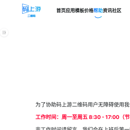
首页
应用模板
价格
帮助
资讯
社区
帮助中心
快速上手指南
创建二维码
管理后台
表单
批量生码
为了协助码上游二维码用户无障碍使用我
内容付费和激活码
工作时间：周一至周五 8:30 - 17:00
视频教程
非工作时间请留言，我们会在上班后第一