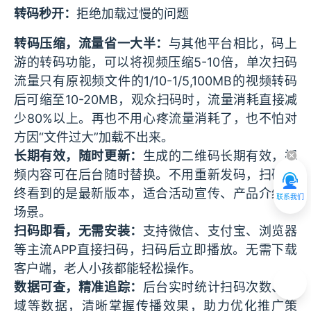
转码秒开：
拒绝加载过慢的问题
转码压缩，流量省一大半：
与其他平台相比，码上
游的转码功能，可以将视频压缩5-10倍，单次扫码
流量只有原视频文件的1/10-1/5,100MB的视频转码
后可缩至10-20MB，观众扫码时，流量消耗直接减
少80%以上。再也不用心疼流量消耗了，也不怕对
方因“文件过大”加载不出来。
长期有效，随时更新：
生成的二维码长期有效，视
频内容可在后台随时替换。不用重新发码，扫码始
终看到的是最新版本，适合活动宣传、产品介绍等
联系我们
场景。
扫码即看，无需安装：
支持微信、支付宝、浏览器
等主流APP直接扫码，扫码后立即播放。无需下载
客户端，老人小孩都能轻松操作。
数据可查，精准追踪：
后台实时统计扫码次数、地
域等数据，清晰掌握传播效果，助力优化推广策