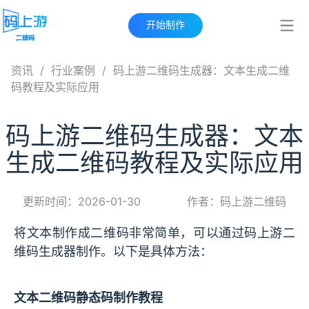
开始制作
资讯
/
行业案例
/
码上游二维码生成器：文本生成二维
码教程及实际应用
码上游二维码生成器：文本
生成二维码教程及实际应用
更新时间：2026-01-30
作者：码上游二维码
将文本制作成二维码非常简单，可以通过码上游二
维码生成器制作。以下是具体方法：
文本二维码静态码制作教程