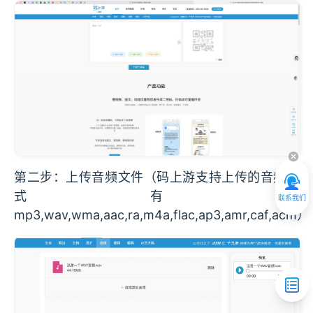
第二步：上传音频文件（码上游支持上传的音频格
式有：
联系我们
mp3,wav,wma,aac,ra,m4a,flac,ap3,amr,caf,acm）