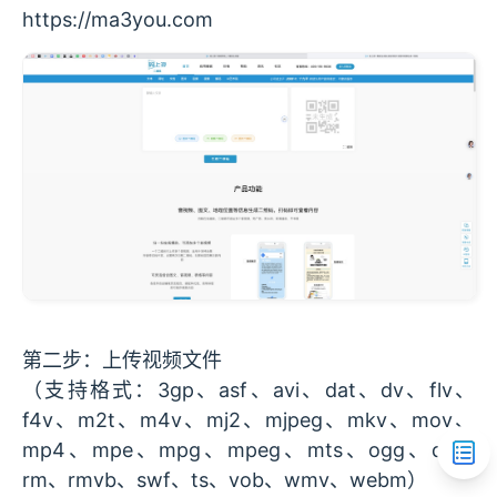
https://ma3you.com
第二步：上传视频文件
（支持格式：3gp、asf、avi、dat、dv、flv、
f4v、m2t、m4v、mj2、mjpeg、mkv、mov、
mp4、mpe、mpg、mpeg、mts、ogg、qt、
rm、rmvb、swf、ts、vob、wmv、webm）