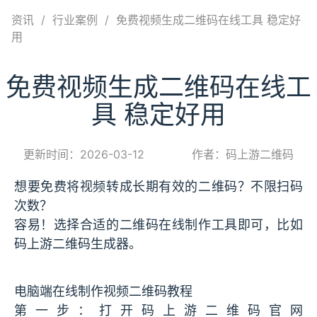
资讯
/
行业案例
/
免费视频生成二维码在线工具 稳定好
用
免费视频生成二维码在线工
具 稳定好用
更新时间：2026-03-12
作者：码上游二维码
想要免费将视频转成长期有效的二维码？不限扫码
次数？
容易！选择合适的二维码在线制作工具即可，比如
码上游二维码生成器。
电脑端在线制作视频二维码教程
第一步：打开码上游二维码官网