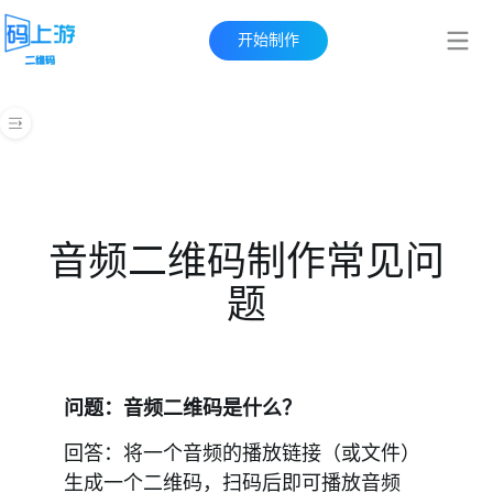
批量生码
开始制作
内容付费和激活码
视频教程
应用场景
购买问题
音频二维码制作常见问
账号问题
题
安全与审核
常见问题FAQ
问题：音频二维码是什么？
动态码问题
回答：将一个音频的播放链接（或文件）
生成一个二维码，扫码后即可播放音频
网址码问题