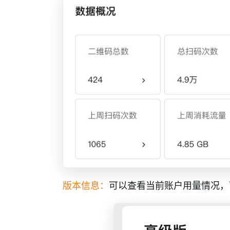
设置
表单
批量生码
内容付费和激活码
视频教程
应用场景
购买问题
版本信息：
可以查看当前账户用量情况，
账号问题
安全与审核