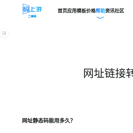
首页
应用模板
价格
帮助
资讯
社区
表单
批量生码
内容付费和激活码
视频教程
网址链接
应用场景
购买问题
账号问题
安全与审核
网址静态码能用多久？
常见问题FAQ