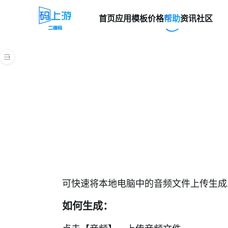
首页
应用模板
价格
帮助
资讯
社区
帮助中心
快速上手指南
码上游二维码平台介绍
热门问题
常用功能词汇说明
新手入门
联系我们
可快速将本地电脑中的音频文件上传生成
生成静态码教程
如何生成：
文本生成二维码进阶教程