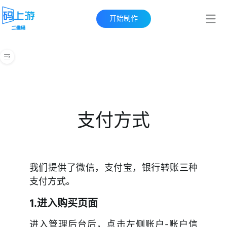
帮助中心
开始制作
快速上手指南
创建二维码
管理后台
表单
支付方式
批量生码
内容付费和激活码
我们提供了微信，支付宝，银行转账三种
视频教程
支付方式。
1.进入购买页面
应用场景
进入管理后台后，点击左侧账户-账户信
购买问题