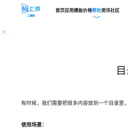
首页
应用模板
价格
帮助
资讯
社区
帮助中心
快速上手指南
创建二维码
创建二维码
目
编辑器介绍
更多二维码设置
有时候，我们需要把很多内容放到一个目录里
修改二维码内容
二维码美化
使用场景：