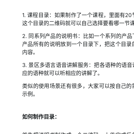
二维码加密
1. 课程目录：如果制作了一个课程，里面有2
自定义微信分享
这个目录的二维码就可以自己选择要看哪一节
制作二维码目录
2. 同系列产品的说明书：比如一个系列的产
产品所有的说明放到一个目录下，把这个目录
有效期设置
内容。
访问量设置
3. 景区多语言语音讲解服务：把各语种的语
应的语种就可以听相应的讲解了。
渠道统计
类似的使用场景还有很多，大家可以按自己的
全球加速
示例。
二维码误删恢复
如何制作目录：
二维码打开方式
管理后台